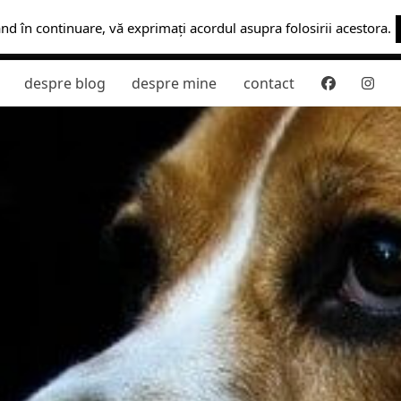
ând în continuare, vă exprimați acordul asupra folosirii acestora.
despre blog
despre mine
contact