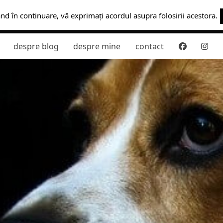
ând în continuare, vă exprimați acordul asupra folosirii acestora.
despre blog
despre mine
contact