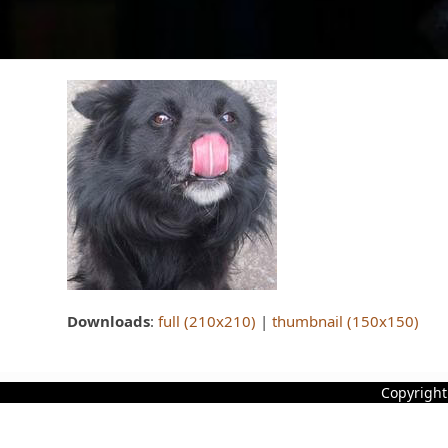
Downloads
:
full (210x210)
|
thumbnail (150x150)
Copyright