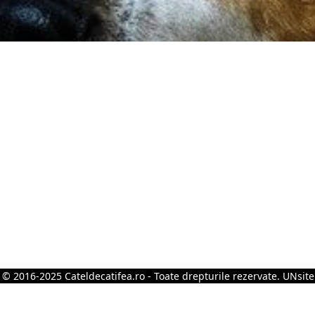
 © 2016-2025 Cateldecatifea.ro - Toate drepturile rezervate.
UNsite