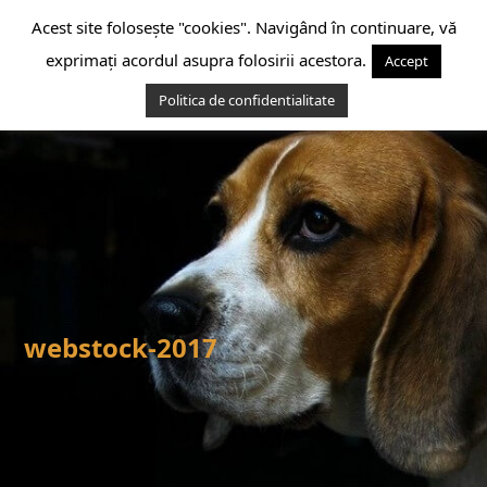
Skip
Acest site folosește "cookies". Navigând în continuare, vă
to
content
exprimați acordul asupra folosirii acestora.
Accept
Politica de confidentialitate
Open
Close
mobile
mobile
menu
menu
webstock-2017