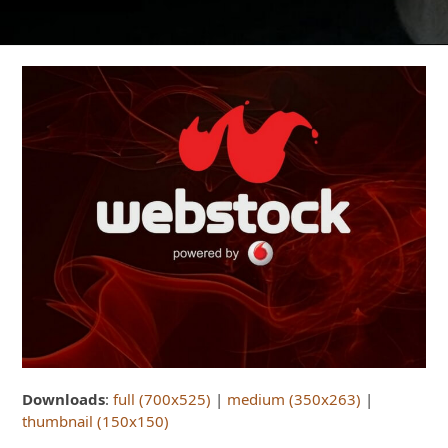
Downloads
:
full (700x525)
|
medium (350x263)
|
thumbnail (150x150)