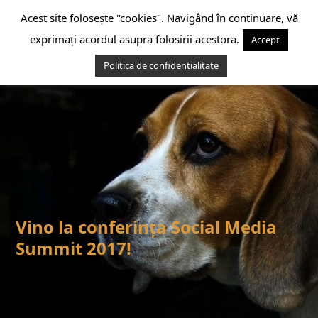
Skip
Acest site folosește "cookies". Navigând în continuare, vă
to
content
exprimați acordul asupra folosirii acestora.
Accept
Politica de confidentialitate
Open
Close
mobile
mobile
menu
menu
Vino la conferința Social Media
Summit 2017!