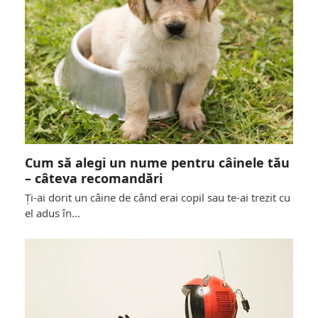
Cum să alegi un nume pentru câinele tău
– câteva recomandări
Cum să alegi un nume pentru câinele tău –
Ți-ai dorit un câine de când erai copil sau te-ai trezit cu
câteva recomandări
el adus în…