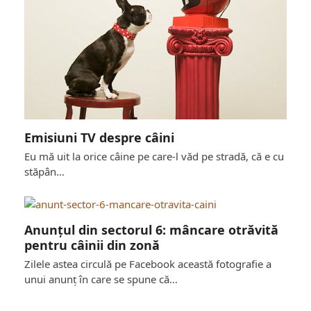
Emisiuni TV despre câini
Emisiuni TV despre câini
Eu mă uit la orice câine pe care-l văd pe stradă, că e cu
stăpân…
Anunțul din sectorul 6: mâncare otrăvită
pentru câinii din zonă
Anunțul din sectorul 6: mâncare otrăvită
Zilele astea circulă pe Facebook această fotografie a
pentru câinii din zonă
unui anunț în care se spune că…