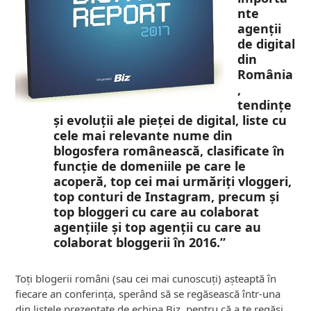
nte
agenții
de digital
din
România
,
tendințe
și evoluții ale pieței de digital, liste cu
cele mai relevante nume din
blogosfera românească, clasificate în
funcție de domeniile pe care le
acoperă, top cei mai urmăriți vloggeri,
top conturi de Instagram, precum și
top bloggeri cu care au colaborat
agențiile și top agenții cu care au
colaborat bloggerii în 2016.”
Toți blogerii români (sau cei mai cunoscuți) așteaptă în
fiecare an conferința, sperând să se regăsească într-una
din listele prezentate de echipa Biz, pentru că a te regăsi